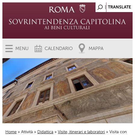
MENU
CALENDARIO
MAPPA
Home
»
Attività
»
Didattica
»
Visite, itinerari e laboratori
» Visita con