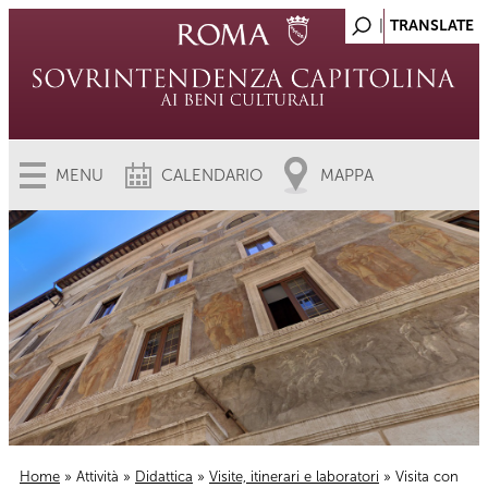
MENU
CALENDARIO
MAPPA
Home
»
Attività
»
Didattica
»
Visite, itinerari e laboratori
» Visita con