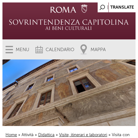
MENU
CALENDARIO
MAPPA
Home
»
Attività
»
Didattica
»
Visite, itinerari e laboratori
» Visita con