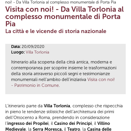
noi! - Da Villa Torlonia al complesso monumentale di Porta Pia
Tu sei qui
Visita con noi! - Da Villa Torlonia al
complesso monumentale di Porta
Pia
La città e le vicende di storia nazionale
Data:
20/09/2020
Luogo:
Villa Torlonia
Itinerario alla scoperta della città antica, moderna e
contemporanea per scoprire insieme le trasformazioni
della storia attraverso piccoli segni e testimonianze
monumentali nell'ambito dell'iniziativa
Visita con noi!
- Patrimonio in Comune
.
L’itinerario parte da
Villa Torlonia
, complesso che rispecchia
in pieno le tendenze stilistiche dell’architettura dei primi
dell’Ottocento a Roma, prendendo in considerazione
l’
ingresso dei Propilei
, il
Casino dei Principi
, il
Villino
Medievale
, la
Serra Moresca,
il
Teatro
, la
Casina delle