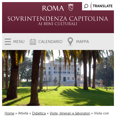
MENU
CALENDARIO
MAPPA
Home
»
Attività
»
Didattica
»
Visite, itinerari e laboratori
» Visita con