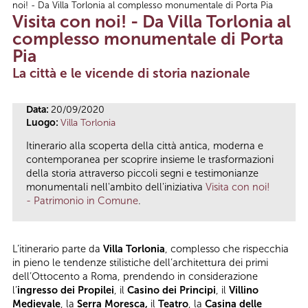
noi! - Da Villa Torlonia al complesso monumentale di Porta Pia
Tu sei qui
Visita con noi! - Da Villa Torlonia al
complesso monumentale di Porta
Pia
La città e le vicende di storia nazionale
Data:
20/09/2020
Luogo:
Villa Torlonia
Itinerario alla scoperta della città antica, moderna e
contemporanea per scoprire insieme le trasformazioni
della storia attraverso piccoli segni e testimonianze
monumentali nell'ambito dell'iniziativa
Visita con noi!
- Patrimonio in Comune
.
L’itinerario parte da
Villa Torlonia
, complesso che rispecchia
in pieno le tendenze stilistiche dell’architettura dei primi
dell’Ottocento a Roma, prendendo in considerazione
l’
ingresso dei Propilei
, il
Casino dei Principi
, il
Villino
Medievale
, la
Serra Moresca,
il
Teatro
, la
Casina delle