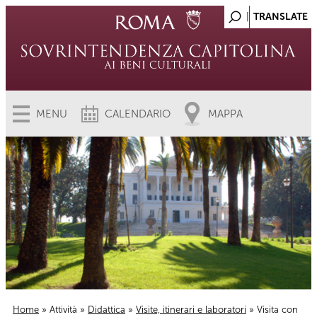
MENU
CALENDARIO
MAPPA
Home
»
Attività
»
Didattica
»
Visite, itinerari e laboratori
» Visita con