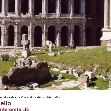
i e laboratori
» Visita al Teatro di Marcello
cello
nterprete LIS