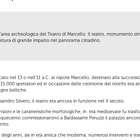
 l’area archeologica del Teatro di Marcello. Il teatro, monumento s
ruttura di grande impatto nel panorama cittadino.
icato nel 13 o nell’11 a.C. al nipote Marcello, destinato alla succ
15.000 spettatori ed in occasione delle cerimonie del trionfo era att
agne belliche.
andro Severo, il teatro era ancora in funzione nel V secolo.
sioni e le caratteristiche morfologiche, in età medioevale fu trasfo
Cinquecento commissionarono a Baldassarre Peruzzi il palazzo ancora 
cento.
o degli anni, sia in età antica che moderna, numerosi interventi e t