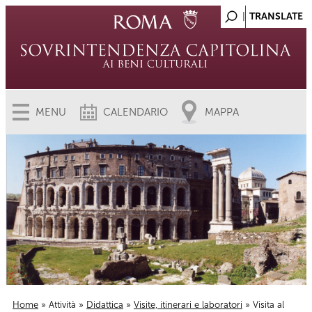
MENU
CALENDARIO
MAPPA
Home
»
Attività
»
Didattica
»
Visite, itinerari e laboratori
» Visita al