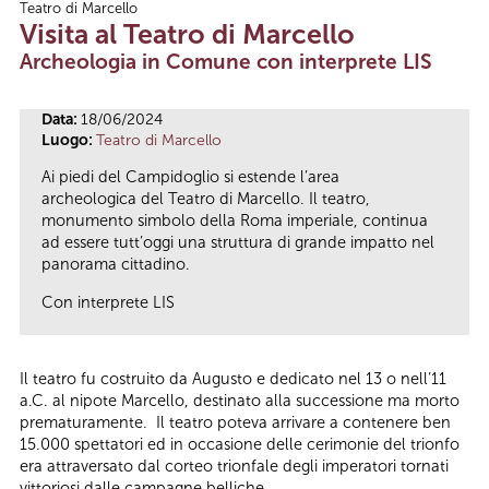
Teatro di Marcello
Tu sei qui
Visita al Teatro di Marcello
Archeologia in Comune con interprete LIS
Data:
18/06/2024
Luogo:
Teatro di Marcello
Ai piedi del Campidoglio si estende l’area
archeologica del Teatro di Marcello. Il teatro,
monumento simbolo della Roma imperiale, continua
ad essere tutt’oggi una struttura di grande impatto nel
panorama cittadino.
Con interprete LIS
Il teatro fu costruito da Augusto e dedicato nel 13 o nell’11
a.C. al nipote Marcello, destinato alla successione ma morto
prematuramente. Il teatro poteva arrivare a contenere ben
15.000 spettatori ed in occasione delle cerimonie del trionfo
era attraversato dal corteo trionfale degli imperatori tornati
vittoriosi dalle campagne belliche.