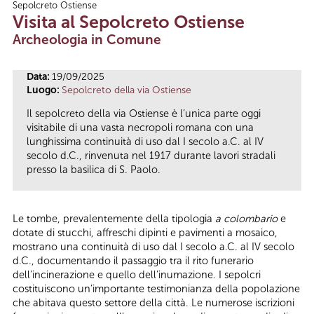
Sepolcreto Ostiense
Tu sei qui
Visita al Sepolcreto Ostiense
Archeologia in Comune
Data:
19/09/2025
Luogo:
Sepolcreto della via Ostiense
Il sepolcreto della via Ostiense è l’unica parte oggi
visitabile di una vasta necropoli romana con una
lunghissima continuità di uso dal I secolo a.C. al IV
secolo d.C., rinvenuta nel 1917 durante lavori stradali
presso la basilica di S. Paolo.
Le tombe, prevalentemente della tipologia
a colombario
e
dotate di stucchi, affreschi dipinti e pavimenti a mosaico,
mostrano una continuità di uso dal I secolo a.C. al IV secolo
d.C., documentando il passaggio tra il rito funerario
dell’incinerazione e quello dell’inumazione. I sepolcri
costituiscono un’importante testimonianza della popolazione
che abitava questo settore della città. Le numerose iscrizioni