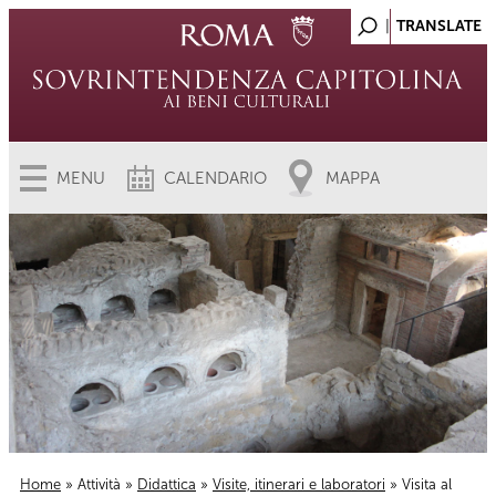
MENU
CALENDARIO
MAPPA
Home
»
Attività
»
Didattica
»
Visite, itinerari e laboratori
» Visita al