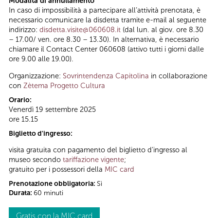
Modalità di annullamento
In caso di impossibilità a partecipare all’attività prenotata, è
necessario comunicare la disdetta tramite e-mail al seguente
indirizzo:
disdetta.visite@060608.it
(dal lun. al giov. ore 8.30
– 17.00/ ven. ore 8.30 – 13.30). In alternativa, è necessario
chiamare il Contact Center 060608 (attivo tutti i giorni dalle
ore 9.00 alle 19.00).
Organizzazione:
Sovrintendenza Capitolina
in collaborazione
con
Zètema Progetto Cultura
Orario:
Venerdì 19 settembre 2025
ore 15.15
Biglietto d'ingresso:
visita gratuita con pagamento del biglietto d’ingresso al
museo secondo
tariffazione vigente
;
gratuito per i possessori della
MIC card
Prenotazione obbligatoria:
Sì
Durata:
60 minuti
Gratis con la MIC card