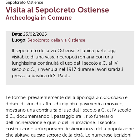
Sepolcreto Ostiense
Tu sei qui
Visita al Sepolcreto Ostiense
Archeologia in Comune
Data:
23/02/2025
Luogo:
Sepolcreto della via Ostiense
Il sepolcreto della via Ostiense è l’unica parte oggi
visitabile di una vasta necropoli romana con una
lunghissima continuità di uso dal I secolo a.C. al IV
secolo d.C., rinvenuta nel 1917 durante lavori stradali
presso la basilica di S. Paolo.
Le tombe, prevalentemente della tipologia
a colombario
e
dotate di stucchi, affreschi dipinti e pavimenti a mosaico,
mostrano una continuità di uso dal I secolo a.C. al IV secolo
d.C., documentando il passaggio tra il rito funerario
dell’incinerazione e quello dell’inumazione. I sepolcri
costituiscono un’importante testimonianza della popolazione
che abitava questo settore della città. Le numerose iscrizioni