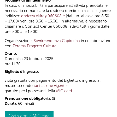
Modalità di annullamento
In caso di impossibilità a partecipare all’attività prenotata, è
necessario comunicare la disdetta tramite e-mail al seguente
indirizzo:
disdetta.visite@060608.it
(dal lun. al giov. ore 8.30
– 17.00/ ven. ore 8.30 – 13.30). In alternativa, è necessario
chiamare il Contact Center 060608 (attivo tutti i giorni dalle
ore 9.00 alle 19.00).
Organizzazione:
Sovrintendenza Capitolina
in collaborazione
con
Zètema Progetto Cultura
Orario:
Domenica 23 febbraio 2025
ore 11.30
Biglietto d'ingresso:
visita gratuita con pagamento del biglietto d’ingresso al
museo secondo
tariffazione vigente
;
gratuito per i possessori della
MIC card
Prenotazione obbligatoria:
Sì
Durata:
60 minuti
Gratis con la MIC card