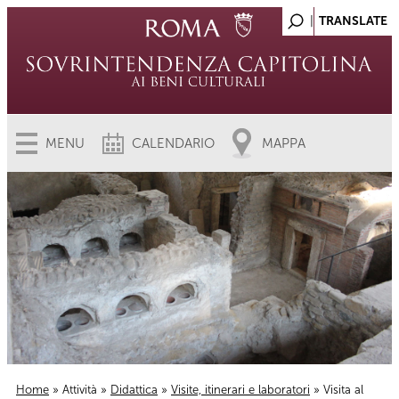
MENU
CALENDARIO
MAPPA
Home
»
Attività
»
Didattica
»
Visite, itinerari e laboratori
» Visita al