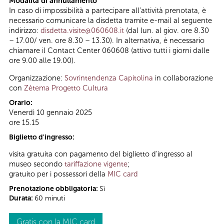
Modalità di annullamento
In caso di impossibilità a partecipare all’attività prenotata, è
necessario comunicare la disdetta tramite e-mail al seguente
indirizzo:
disdetta.visite@060608.it
(dal lun. al giov. ore 8.30
– 17.00/ ven. ore 8.30 – 13.30). In alternativa, è necessario
chiamare il Contact Center 060608 (attivo tutti i giorni dalle
ore 9.00 alle 19.00).
Organizzazione:
Sovrintendenza Capitolina
in collaborazione
con
Zètema Progetto Cultura
Orario:
Venerdì 10 gennaio 2025
ore 15.15
Biglietto d'ingresso:
visita gratuita con pagamento del biglietto d’ingresso al
museo secondo
tariffazione vigente
;
gratuito per i possessori della
MIC card
Prenotazione obbligatoria:
Sì
Durata:
60 minuti
Gratis con la MIC card