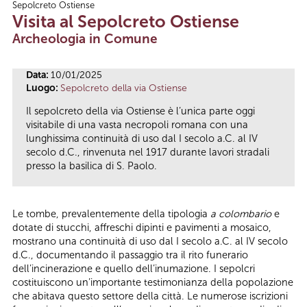
Sepolcreto Ostiense
Tu sei qui
Visita al Sepolcreto Ostiense
Archeologia in Comune
Data:
10/01/2025
Luogo:
Sepolcreto della via Ostiense
Il sepolcreto della via Ostiense è l’unica parte oggi
visitabile di una vasta necropoli romana con una
lunghissima continuità di uso dal I secolo a.C. al IV
secolo d.C., rinvenuta nel 1917 durante lavori stradali
presso la basilica di S. Paolo.
Le tombe, prevalentemente della tipologia
a colombario
e
dotate di stucchi, affreschi dipinti e pavimenti a mosaico,
mostrano una continuità di uso dal I secolo a.C. al IV secolo
d.C., documentando il passaggio tra il rito funerario
dell’incinerazione e quello dell’inumazione. I sepolcri
costituiscono un’importante testimonianza della popolazione
che abitava questo settore della città. Le numerose iscrizioni