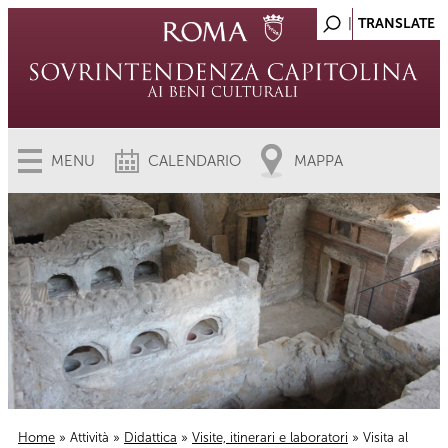
MENU
CALENDARIO
MAPPA
Home
»
Attività
»
Didattica
»
Visite, itinerari e laboratori
» Visita al