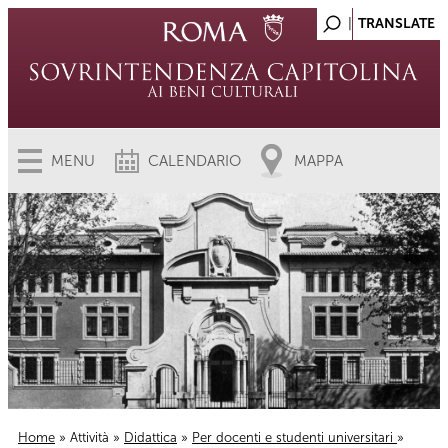
MENU
CALENDARIO
MAPPA
Home
»
Attività
»
Didattica
»
Per docenti e studenti universitari
»