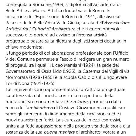
conseguita a Roma nel 1909, si diploma all’Accademia di
Belle Arti e al Museo Artistico Industriale di Roma. In
occasione dell’Esposizione di Roma del 1911, allestisce al
Palazzo delle Belle Arti a Valle Giulia, la sala dell’
Associazione
Artistica fra i Cultori di Architettura
che riscuote notevole
successo e lo porterà ad avviare un’intensa attività
progettuale basata sulla rilettura degli stili storici declinati in
chiave modernista.
Il lungo periodo di collaborazione professionale con l’Ufficio
V del Comune permette a Fasolo di redigere un gran numero
di progetti, tra i quali il Liceo Mamiani (1924), la sede del
Governatorato di Ostia Lido (1926), la Caserma dei Vigili di via
Mormorata (1928-1930) e la scuola Cadlolo sul lungotevere
Tor di Nona (1921-1925).
Tali interventi sono rappresentativi di un’attività progettuale
caratterizzata dall’innesto con il ricco repertorio della
tradizione, sia monumentale che
minore
, promosso dalla
teoria dell’
ambientismo
di Gustavo Giovannoni a qualificare
tanto gli interventi di diradamento della città storica che i
nuovi quartieri periferici. La sicurezza dei mezzi espressivi,
unita alla fede appassionata nella produttività della storia è la
sostanza della sua
buona maniera
di architetto, votata a un