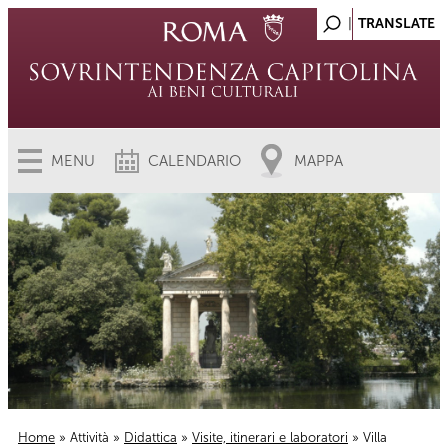
MENU
CALENDARIO
MAPPA
Home
»
Attività
»
Didattica
»
Visite, itinerari e laboratori
» Villa