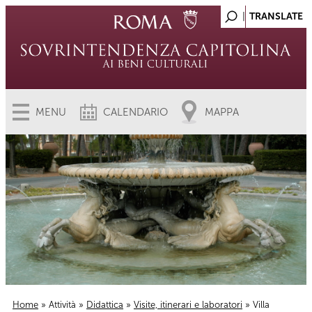
MENU
CALENDARIO
MAPPA
Home
»
Attività
»
Didattica
»
Visite, itinerari e laboratori
» Villa