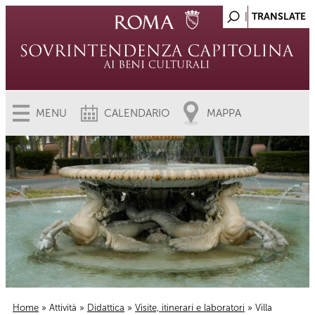
MENU
CALENDARIO
MAPPA
Home
»
Attività
»
Didattica
»
Visite, itinerari e laboratori
» Villa