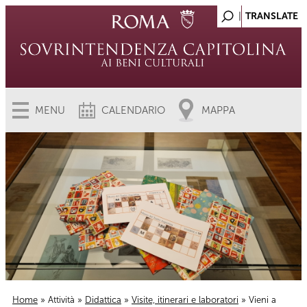
MENU
CALENDARIO
MAPPA
Home
»
Attività
»
Didattica
»
Visite, itinerari e laboratori
» Vieni a