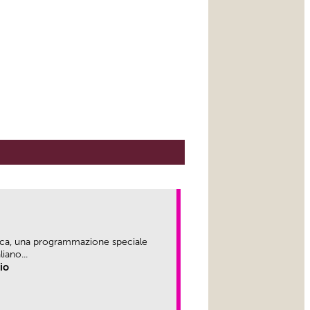
ica, una programmazione speciale
iano...
rio