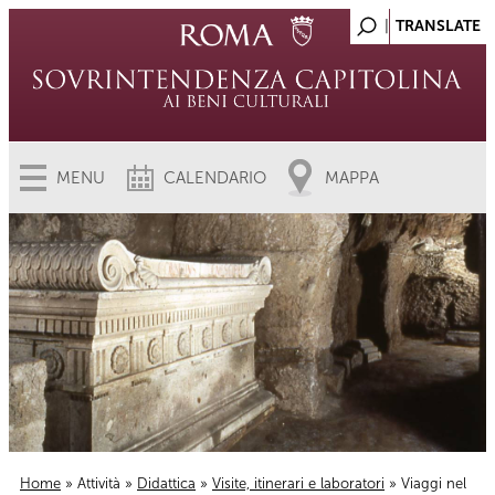
MENU
CALENDARIO
MAPPA
Home
»
Attività
»
Didattica
»
Visite, itinerari e laboratori
» Viaggi nel