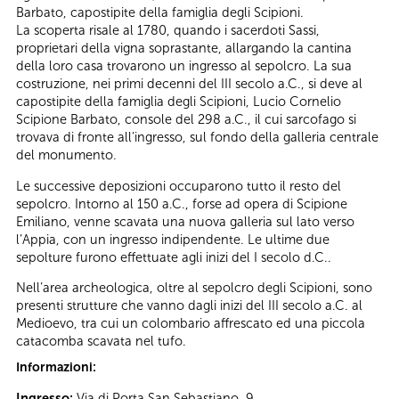
Barbato, capostipite della famiglia degli Scipioni.
La scoperta risale al 1780, quando i sacerdoti Sassi,
proprietari della vigna soprastante, allargando la cantina
della loro casa trovarono un ingresso al sepolcro. La sua
costruzione, nei primi decenni del III secolo a.C., si deve al
capostipite della famiglia degli Scipioni, Lucio Cornelio
Scipione Barbato, console del 298 a.C., il cui sarcofago si
trovava di fronte all’ingresso, sul fondo della galleria centrale
del monumento.
Le successive deposizioni occuparono tutto il resto del
sepolcro. Intorno al 150 a.C., forse ad opera di Scipione
Emiliano, venne scavata una nuova galleria sul lato verso
l’Appia, con un ingresso indipendente. Le ultime due
sepolture furono effettuate agli inizi del I secolo d.C..
Nell’area archeologica, oltre al sepolcro degli Scipioni, sono
presenti strutture che vanno dagli inizi del III secolo a.C. al
Medioevo, tra cui un colombario affrescato ed una piccola
catacomba scavata nel tufo.
Informazioni:
Ingresso:
Via di Porta San Sebastiano, 9