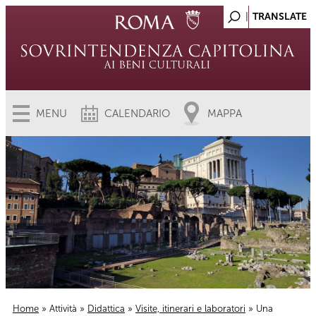
MENU
CALENDARIO
MAPPA
Home
»
Attività
»
Didattica
»
Visite, itinerari e laboratori
» Una