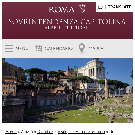
MENU
CALENDARIO
MAPPA
Home
»
Attività
»
Didattica
»
Visite, itinerari e laboratori
» Una