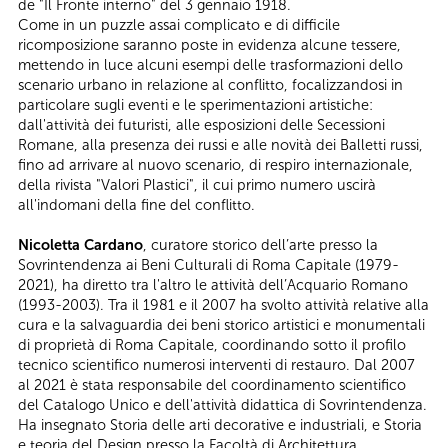
de "Il Fronte interno" del 3 gennaio 1918.
Come in un puzzle assai complicato e di difficile
ricomposizione saranno poste in evidenza alcune tessere,
mettendo in luce alcuni esempi delle trasformazioni dello
scenario urbano in relazione al conflitto, focalizzandosi in
particolare sugli eventi e le sperimentazioni artistiche:
dall'attività dei futuristi, alle esposizioni delle Secessioni
Romane, alla presenza dei russi e alle novità dei Balletti russi,
fino ad arrivare al nuovo scenario, di respiro internazionale,
della rivista "Valori Plastici", il cui primo numero uscirà
all'indomani della fine del conflitto.
Nicoletta Cardano
, curatore storico dell’arte presso la
Sovrintendenza ai Beni Culturali di Roma Capitale (1979-
2021), ha diretto tra l'altro le attività dell’Acquario Romano
(1993-2003). Tra il 1981 e il 2007 ha svolto attività relative alla
cura e la salvaguardia dei beni storico artistici e monumentali
di proprietà di Roma Capitale, coordinando sotto il profilo
tecnico scientifico numerosi interventi di restauro. Dal 2007
al 2021 è stata responsabile del coordinamento scientifico
del Catalogo Unico e dell'attività didattica di Sovrintendenza.
Ha insegnato Storia delle arti decorative e industriali, e Storia
e teoria del Design presso la Facoltà di Architettura