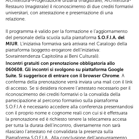
Architettura-Progettazione urbana (magistrale); Architettura-
Restauro (magistrale) il riconoscimento di due crediti formativi
universitari, con attestazione e presentazione di una
relazione.
Il programma è valido per la formazione e l’aggiornamento
del personale della scuola sulla piattaforma
S.O.F.I.A. del
MIUR
. L'iniziativa formativa sarà attivata nel Catalogo della
piattaforma (soggetto erogatore dell’iniziativa:
Sovraintendenza Capitolina ai Beni Culturali).
Incontri gratuiti con prenotazione obbligatoria allo
060608. Gli incontri si svolgono su piattaforma Google
Suite. Si suggerisce di entrare con il browser Chrome
. A
conferma della prenotazione verrà inviata una mail con il link
di accesso. Se si desidera ricevere l’attestato necessario per il
riconoscimento dei crediti formativi o la convalida della
partecipazione al percorso formativo sulla piattaforma
S.O.F.I.A è necessario accedere alla conferenza presentandosi
con il proprio nome e cognome reali con cui si è effettuata
la prenotazione ed è richiesto tenere la telecamera accesa
per tutta la durata dell'incontro, diversamente non sarà
rilasciato l'attestato né convalidata la presenza sulla
Piattaforma S.O.F.I.A . Alla conclusione dell’appuntamento