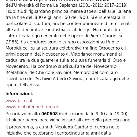
dell’Università di Roma La Sapienza (2001-2011; 2017-2019)
I suoi studi riguardano principalmente aspetti dell’arte italiana
fra la fine dell’800 e gli anni ‘60 del ‘900. Si è interessata in
particolare di scultura, anche contemporanea e di temi legati
alle arti decorative e industriali e al design. Ha curato tra
l’altro il catalogo generale delle opere di Pietro Canonica
(1986), ha condotto studi e curato esposizioni su Publio
Morbiducci, sulla scultura celebrativa tra fine Ottocento e i
primi decenni del Novecento (Il Vittoriano; monumenti ai
caduti tra le due guerre) e sulla scultura funeraria di Otto e
Novecento. Ha condotto studi sull’arte del Novecento
(Metafisica, de Chirico e Savinio). Membro del comitato
scientifico dell'Archivio Alberto Savinio, cura il catalogo delle
opere dell'artista.
Informazioni:
www.bsmc.it
www.bibliotechediroma.it
Prenotazioni allo
060608
(tutti i giorni dalle 9.00 alle 19.00).
Il link per partecipare viene inviato all'atto della prenotazione.
Il programma, a cura di Nicoletta Cardano, rientra nelle
iniziative che celebrano i centocinquanta anni dalla