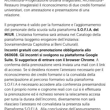
Architettura-Progettazione urbana (magistrale); Architettura-
Restauro (magistrale) il riconoscimento di due crediti formativi
universitari, con attestazione e presentazione di una
relazione.
Il programma è valido per la formazione e l’aggiornamento
del personale della scuola sulla piattaforma
S.O.F.I.A. del
MIUR
. L'iniziativa formativa sarà attivata nel Catalogo della
piattaforma (soggetto erogatore dell’iniziativa:
Sovraintendenza Capitolina ai Beni Culturali).
Incontri gratuiti con prenotazione obbligatoria allo
060608. Gli incontri si svolgono su piattaforma Google
Suite. Si suggerisce di entrare con il browser Chrome
. A
conferma della prenotazione verrà inviata una mail con il link
di accesso. Se si desidera ricevere l’attestato necessario per il
riconoscimento dei crediti formativi o la convalida della
partecipazione al percorso formativo sulla piattaforma
S.O.F.I.A è necessario accedere alla conferenza presentandosi
con il proprio nome e cognome reali con cui si è effettuata
la prenotazione ed è richiesto tenere la telecamera accesa
per tutta la durata dell'incontro, diversamente non sarà
rilasciato l'attestato né convalidata la presenza sulla
Piattaforma S.O.F.I.A . Alla conclusione dell’appuntamento