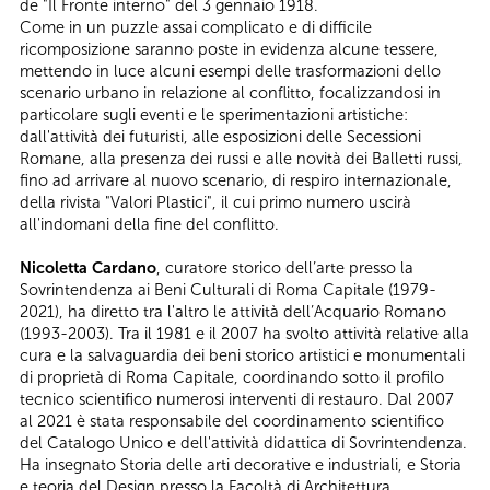
de "Il Fronte interno" del 3 gennaio 1918.
Come in un puzzle assai complicato e di difficile
ricomposizione saranno poste in evidenza alcune tessere,
mettendo in luce alcuni esempi delle trasformazioni dello
scenario urbano in relazione al conflitto, focalizzandosi in
particolare sugli eventi e le sperimentazioni artistiche:
dall'attività dei futuristi, alle esposizioni delle Secessioni
Romane, alla presenza dei russi e alle novità dei Balletti russi,
fino ad arrivare al nuovo scenario, di respiro internazionale,
della rivista "Valori Plastici", il cui primo numero uscirà
all'indomani della fine del conflitto.
Nicoletta Cardano
, curatore storico dell’arte presso la
Sovrintendenza ai Beni Culturali di Roma Capitale (1979-
2021), ha diretto tra l'altro le attività dell’Acquario Romano
(1993-2003). Tra il 1981 e il 2007 ha svolto attività relative alla
cura e la salvaguardia dei beni storico artistici e monumentali
di proprietà di Roma Capitale, coordinando sotto il profilo
tecnico scientifico numerosi interventi di restauro. Dal 2007
al 2021 è stata responsabile del coordinamento scientifico
del Catalogo Unico e dell'attività didattica di Sovrintendenza.
Ha insegnato Storia delle arti decorative e industriali, e Storia
e teoria del Design presso la Facoltà di Architettura