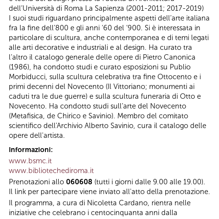
dell’Università di Roma La Sapienza (2001-2011; 2017-2019)
I suoi studi riguardano principalmente aspetti dell’arte italiana
fra la fine dell’800 e gli anni ‘60 del ‘900. Si è interessata in
particolare di scultura, anche contemporanea e di temi legati
alle arti decorative e industriali e al design. Ha curato tra
l’altro il catalogo generale delle opere di Pietro Canonica
(1986), ha condotto studi e curato esposizioni su Publio
Morbiducci, sulla scultura celebrativa tra fine Ottocento e i
primi decenni del Novecento (Il Vittoriano; monumenti ai
caduti tra le due guerre) e sulla scultura funeraria di Otto e
Novecento. Ha condotto studi sull’arte del Novecento
(Metafisica, de Chirico e Savinio). Membro del comitato
scientifico dell'Archivio Alberto Savinio, cura il catalogo delle
opere dell'artista.
Informazioni:
www.bsmc.it
www.bibliotechediroma.it
Prenotazioni allo
060608
(tutti i giorni dalle 9.00 alle 19.00).
Il link per partecipare viene inviato all'atto della prenotazione.
Il programma, a cura di Nicoletta Cardano, rientra nelle
iniziative che celebrano i centocinquanta anni dalla