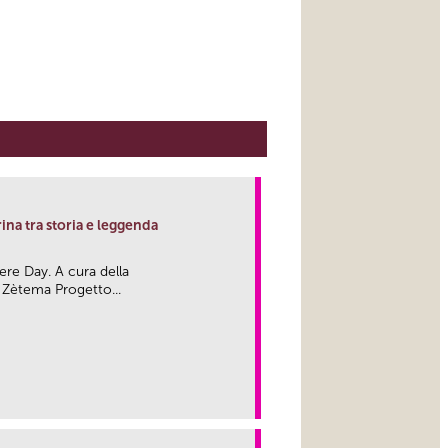
erina tra storia e leggenda
ere Day. A cura della
 Zètema Progetto...
link