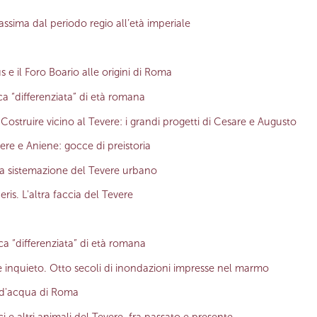
ssima dal periodo regio all’età imperiale
us e il Foro Boario alle origini di Roma
a “differenziata” di età romana
e
Costruire vicino al Tevere: i grandi progetti di Cesare e Augusto
ere e Aniene: gocce di preistoria
a sistemazione del Tevere urbano
eris. L'altra faccia del Tevere
a “differenziata” di età romana
re inquieto. Otto secoli di inondazioni impresse nel marmo
a d'acqua di Roma
i e altri animali del Tevere, fra passato e presente