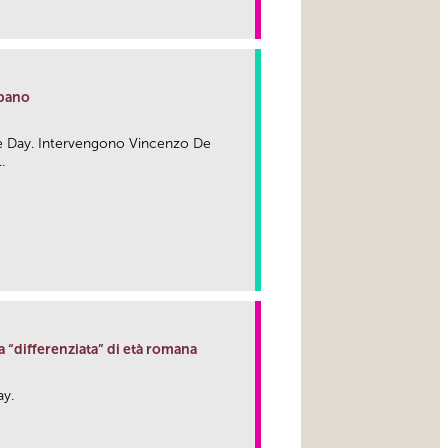
link
rbano
re Day. Intervengono Vincenzo De
.
link
 “differenziata” di età romana
ay.