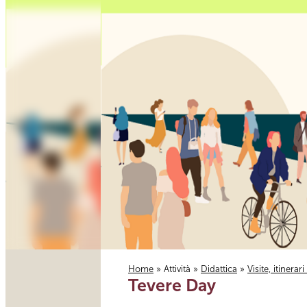
Home
»
Attività
»
Didattica
»
Visite, itinerar
Tevere Day
Tu sei qui