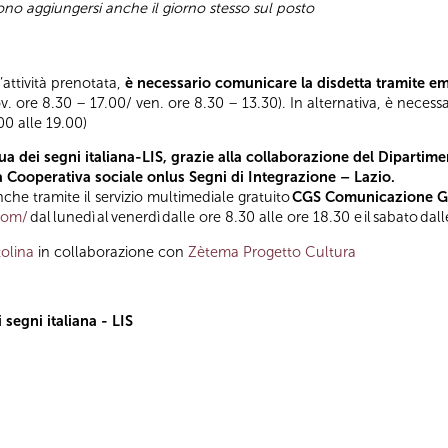
sono aggiungersi anche il giorno stesso sul posto
l’attività prenotata,
è necessario comunicare la disdetta tramite e
ov. ore 8.30 – 17.00/ ven. ore 8.30 – 13.30). In alternativa, è necess
.00 alle 19.00)
a dei segni italiana-LIS, grazie alla collaborazione del Dipartimen
la Cooperativa sociale onlus Segni di Integrazione – Lazio.
he tramite il servizio multimediale gratuito
CGS Comunicazione Glo
.com/
dal lunedì al venerdì dalle ore 8.30 alle ore 18.30 e il sabato dal
olina
in collaborazione con
Zètema Progetto Cultura
segni italiana - LIS