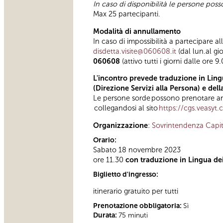
In caso di disponibilità le persone pos
Max 25 partecipanti.
Modalità di annullamento
In caso di impossibilità a partecipare al
disdetta.visite@060608.it
(dal lun.al gi
060608
(attivo tutti i giorni dalle ore 9
L'incontro prevede traduzione in Lingu
(Direzione Servizi alla Persona) e del
Le persone sorde possono prenotare anc
collegandosi al sito
https://cgs.veasyt
Organizzazione
:
Sovrintendenza Capit
Orario:
Sabato 18 novembre 2023
ore 11.30
con traduzione in Lingua dei 
Biglietto d'ingresso:
itinerario gratuito per tutti
Prenotazione obbligatoria:
Sì
Durata:
75 minuti