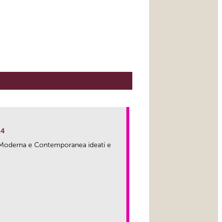
24
ma Moderna e Contemporanea ideati e
link