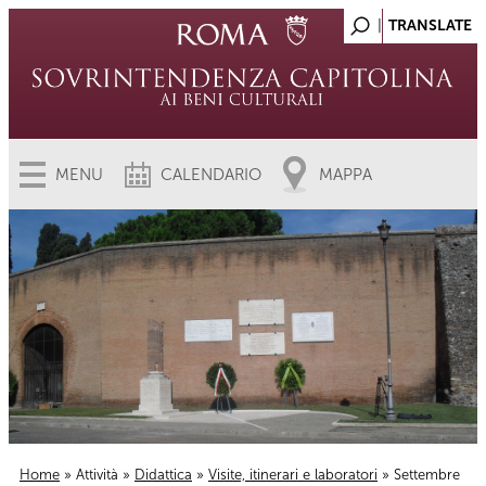
MENU
CALENDARIO
MAPPA
Home
»
Attività
»
Didattica
»
Visite, itinerari e laboratori
» Settembre