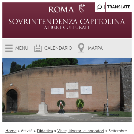
MENU
CALENDARIO
MAPPA
Home
»
Attività
»
Didattica
»
Visite, itinerari e laboratori
» Settembre