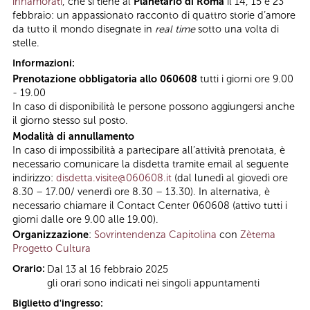
innamorati
, che si tiene al
Planetario di Roma
il 14, 15 e 23
febbraio: un appassionato racconto di quattro storie d’amore
da tutto il mondo disegnate in
real time
sotto una volta di
stelle.
Informazioni:
Prenotazione obbligatoria allo 060608
tutti i giorni ore 9.00
- 19.00
In caso di disponibilità le persone possono aggiungersi anche
il giorno stesso sul posto.
Modalità di annullamento
In caso di impossibilità a partecipare all’attività prenotata, è
necessario comunicare la disdetta tramite email al seguente
indirizzo:
disdetta.visite@060608.it
(dal lunedì al giovedì ore
8.30 – 17.00/ venerdì ore 8.30 – 13.30). In alternativa, è
necessario chiamare il Contact Center 060608 (attivo tutti i
giorni dalle ore 9.00 alle 19.00).
Organizzazione
:
Sovrintendenza Capitolina
con
Zètema
Progetto Cultura
Orario:
Dal 13 al 16 febbraio 2025
gli orari sono indicati nei singoli appuntamenti
Biglietto d'ingresso: