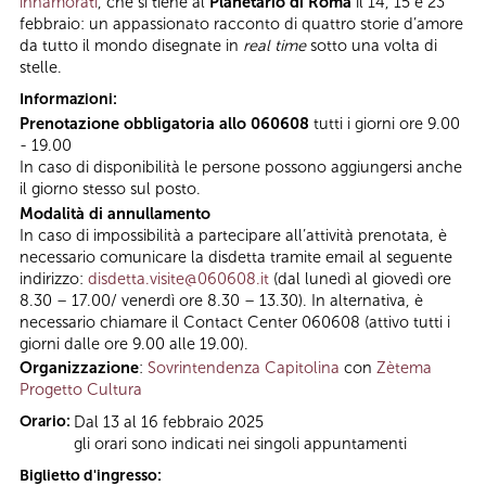
innamorati
, che si tiene al
Planetario di Roma
il 14, 15 e 23
febbraio: un appassionato racconto di quattro storie d’amore
da tutto il mondo disegnate in
real time
sotto una volta di
stelle.
Informazioni:
Prenotazione obbligatoria allo 060608
tutti i giorni ore 9.00
- 19.00
In caso di disponibilità le persone possono aggiungersi anche
il giorno stesso sul posto.
Modalità di annullamento
In caso di impossibilità a partecipare all’attività prenotata, è
necessario comunicare la disdetta tramite email al seguente
indirizzo:
disdetta.visite@060608.it
(dal lunedì al giovedì ore
8.30 – 17.00/ venerdì ore 8.30 – 13.30). In alternativa, è
necessario chiamare il Contact Center 060608 (attivo tutti i
giorni dalle ore 9.00 alle 19.00).
Organizzazione
:
Sovrintendenza Capitolina
con
Zètema
Progetto Cultura
Orario:
Dal 13 al 16 febbraio 2025
gli orari sono indicati nei singoli appuntamenti
Biglietto d'ingresso: