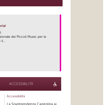
ria!
5
ionale dei Piccoli Musei, per la
l...
link
ACCESSIBILITÀ
Accessibilità
La Sovrintendenza Capitolina ai