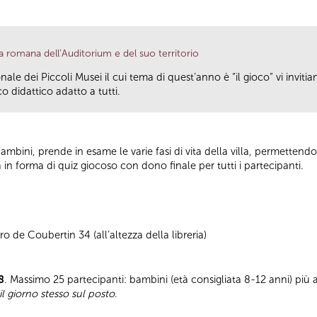
a romana dell’Auditorium e del suo territorio
ale dei Piccoli Musei il cui tema di quest’anno è “il gioco” vi invitia
o didattico adatto a tutti.
ai bambini, prende in esame le varie fasi di vita della villa, permettendo
a in forma di quiz giocoso con dono finale per tutti i partecipanti.
o de Coubertin 34 (all’altezza della libreria)
8
. Massimo 25 partecipanti: bambini (età consigliata 8-12 anni) pi
l giorno stesso sul posto
.