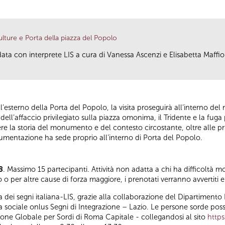
lture e Porta della piazza del Popolo
data con interprete LIS a cura di Vanessa Ascenzi e Elisabetta Maffio
’esterno della Porta del Popolo, la visita proseguirà all’interno de
ell’affaccio privilegiato sulla piazza omonima, il Tridente e la fuga
e la storia del monumento e del contesto circostante, oltre alle prin
mentazione ha sede proprio all’interno di Porta del Popolo.
8
. Massimo 15 partecipanti. Attività non adatta a chi ha difficoltà mo
o per altre cause di forza maggiore, i prenotati verranno avvertiti e
dei segni italiana-LIS, grazie alla collaborazione del Dipartimento P
va sociale onlus Segni di Integrazione – Lazio. Le persone sorde pos
ne Globale per Sordi di Roma Capitale - collegandosi al sito
https