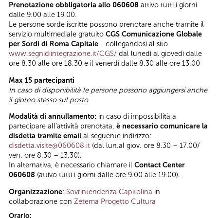
Prenotazione obbligatoria allo 060608
attivo tutti i giorni
dalle 9.00 alle 19.00.
Le persone sorde iscritte possono prenotare anche tramite il
servizio multimediale gratuito
CGS Comunicazione Globale
per Sordi di Roma Capitale
- collegandosi al sito
www.segnidiintegrazione.it/CGS/
dal lunedì al giovedì dalle
ore 8.30 alle ore 18.30 e il venerdì dalle 8.30 alle ore 13.00
Max 15 partecipanti
In caso di disponibilità le persone possono aggiungersi anche
il giorno stesso sul posto
Modalità di annullamento:
in caso di impossibilità a
partecipare all’attività prenotata,
è necessario comunicare la
disdetta tramite email
al seguente indirizzo:
disdetta.visite@060608.it
(dal lun.al giov. ore 8.30 – 17.00/
ven. ore 8.30 – 13.30).
In alternativa, è necessario chiamare il
Contact Center
060608
(attivo tutti i giorni dalle ore 9.00 alle 19.00).
Organizzazione
:
Sovrintendenza Capitolina
in
collaborazione con
Zètema Progetto Cultura
Orario: