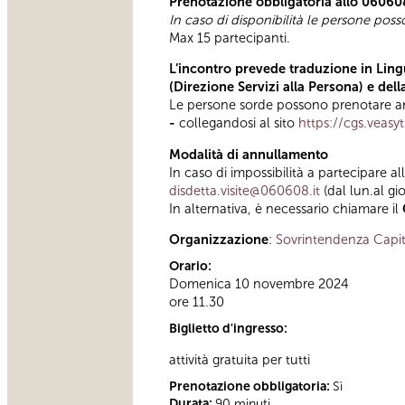
Prenotazione obbligatoria allo 06060
In caso di disponibilità le persone pos
Max 15 partecipanti.
L’incontro prevede traduzione in Lingu
(Direzione Servizi alla Persona) e del
Le persone sorde possono prenotare anc
-
collegandosi al sito
https://cgs.veasy
Modalità di annullamento
In caso di impossibilità a partecipare al
disdetta.visite@060608.it
(dal lun.al gi
In alternativa, è necessario chiamare il
Organizzazione
:
Sovrintendenza Capit
Orario:
Domenica 10 novembre 2024
ore 11.30
Biglietto d'ingresso:
attività gratuita per tutti
Prenotazione obbligatoria:
Sì
Durata:
90 minuti