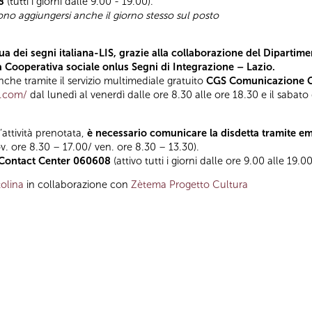
8
(tutti i giorni dalle 9.00 - 19.00).
sono aggiungersi anche il giorno stesso sul posto
a dei segni italiana-LIS, grazie alla collaborazione del Dipartimen
la Cooperativa sociale onlus Segni di Integrazione – Lazio.
he tramite il servizio multimediale gratuito
CGS Comunicazione Gl
t.com/
dal lunedì al venerdì dalle ore 8.30 alle ore 18.30 e il sabato
l’attività prenotata,
è necessario comunicare la disdetta tramite e
ov. ore 8.30 – 17.00/ ven. ore 8.30 – 13.30).
Contact Center 060608
(attivo tutti i giorni dalle ore 9.00 alle 19.00
olina
in collaborazione con
Zètema Progetto Cultura