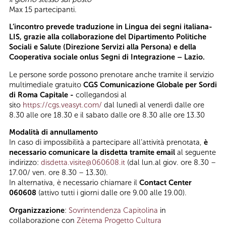
Max 15 partecipanti.
L’incontro prevede traduzione in Lingua dei segni italiana-
LIS, grazie alla collaborazione del Dipartimento Politiche
Sociali e Salute (Direzione Servizi alla Persona) e della
Cooperativa sociale onlus Segni di Integrazione – Lazio.
Le persone sorde possono prenotare anche tramite il servizio
multimediale gratuito
CGS Comunicazione Globale per Sordi
di Roma Capitale -
collegandosi al
sito
https://cgs.veasyt.com/
dal lunedì al venerdì dalle ore
8.30 alle ore 18.30 e il sabato dalle ore 8.30 alle ore 13.30
Modalità di annullamento
In caso di impossibilità a partecipare all’attività prenotata,
è
necessario comunicare la disdetta tramite email
al seguente
indirizzo:
disdetta.visite@060608.it
(dal lun.al giov. ore 8.30 –
17.00/ ven. ore 8.30 – 13.30).
In alternativa, è necessario chiamare il
Contact Center
060608
(attivo tutti i giorni dalle ore 9.00 alle 19.00).
Organizzazione
:
Sovrintendenza Capitolina
in
collaborazione con
Zètema Progetto Cultura