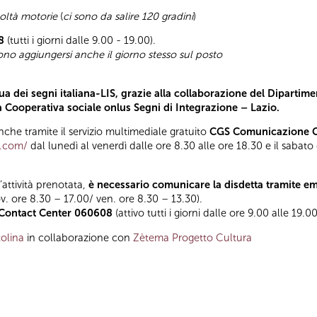
coltà motorie
(
ci sono da salire 120 gradini
)
8
(tutti i giorni dalle 9.00 - 19.00).
sono aggiungersi anche il giorno stesso sul posto
a dei segni italiana-LIS, grazie alla collaborazione del Dipartimen
la Cooperativa sociale onlus Segni di Integrazione – Lazio.
he tramite il servizio multimediale gratuito
CGS Comunicazione Gl
t.com/
dal lunedì al venerdì dalle ore 8.30 alle ore 18.30 e il sabato
l’attività prenotata,
è necessario comunicare la disdetta tramite e
ov. ore 8.30 – 17.00/ ven. ore 8.30 – 13.30).
Contact Center 060608
(attivo tutti i giorni dalle ore 9.00 alle 19.00
olina
in collaborazione con
Zètema Progetto Cultura