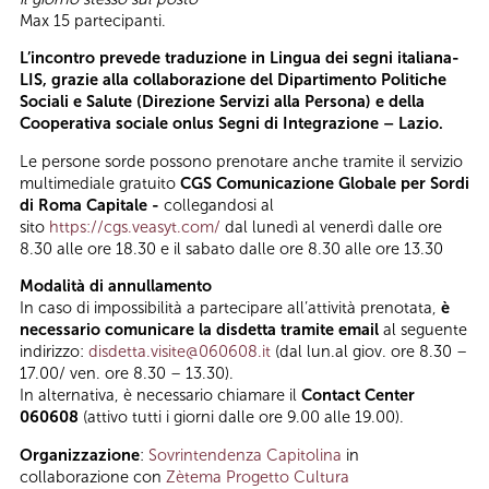
Max 15 partecipanti.
L’incontro prevede traduzione in Lingua dei segni italiana-
LIS, grazie alla collaborazione del Dipartimento Politiche
Sociali e Salute (Direzione Servizi alla Persona) e della
Cooperativa sociale onlus Segni di Integrazione – Lazio.
Le persone sorde possono prenotare anche tramite il servizio
multimediale gratuito
CGS Comunicazione Globale per Sordi
di Roma Capitale -
collegandosi al
sito
https://cgs.veasyt.com/
dal lunedì al venerdì dalle ore
8.30 alle ore 18.30 e il sabato dalle ore 8.30 alle ore 13.30
Modalità di annullamento
In caso di impossibilità a partecipare all’attività prenotata,
è
necessario comunicare la disdetta tramite email
al seguente
indirizzo:
disdetta.visite@060608.it
(dal lun.al giov. ore 8.30 –
17.00/ ven. ore 8.30 – 13.30).
In alternativa, è necessario chiamare il
Contact Center
060608
(attivo tutti i giorni dalle ore 9.00 alle 19.00).
Organizzazione
:
Sovrintendenza Capitolina
in
collaborazione con
Zètema Progetto Cultura