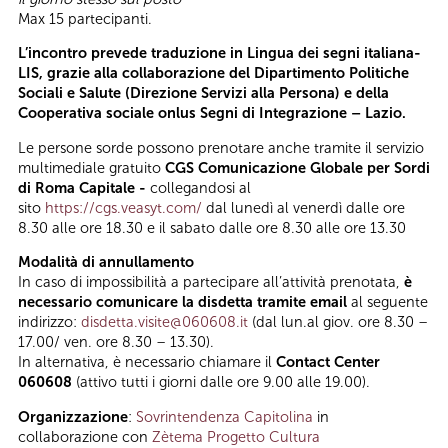
Max 15 partecipanti.
L’incontro prevede traduzione in Lingua dei segni italiana-
LIS, grazie alla collaborazione del Dipartimento Politiche
Sociali e Salute (Direzione Servizi alla Persona) e della
Cooperativa sociale onlus Segni di Integrazione – Lazio.
Le persone sorde possono prenotare anche tramite il servizio
multimediale gratuito
CGS Comunicazione Globale per Sordi
di Roma Capitale -
collegandosi al
sito
https://cgs.veasyt.com/
dal lunedì al venerdì dalle ore
8.30 alle ore 18.30 e il sabato dalle ore 8.30 alle ore 13.30
Modalità di annullamento
In caso di impossibilità a partecipare all’attività prenotata,
è
necessario comunicare la disdetta tramite email
al seguente
indirizzo:
disdetta.visite@060608.it
(dal lun.al giov. ore 8.30 –
17.00/ ven. ore 8.30 – 13.30).
In alternativa, è necessario chiamare il
Contact Center
060608
(attivo tutti i giorni dalle ore 9.00 alle 19.00).
Organizzazione
:
Sovrintendenza Capitolina
in
collaborazione con
Zètema Progetto Cultura