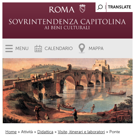
MENU
CALENDARIO
MAPPA
Home
»
Attività
»
Didattica
»
Visite, itinerari e laboratori
» Ponte