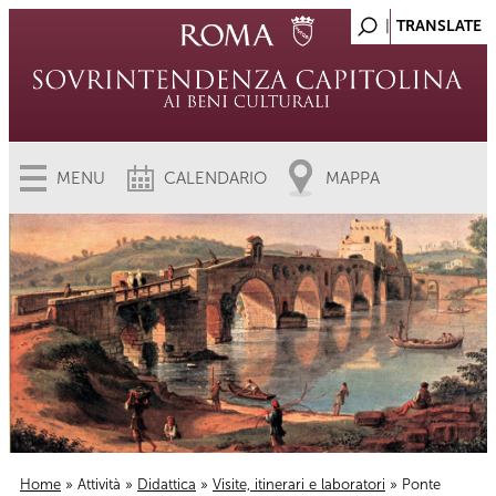
MENU
CALENDARIO
MAPPA
Home
»
Attività
»
Didattica
»
Visite, itinerari e laboratori
» Ponte