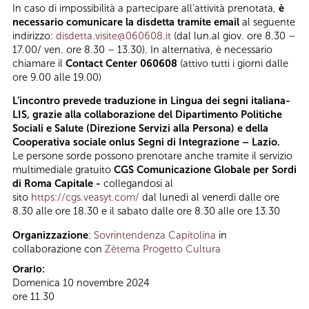
In caso di impossibilità a partecipare all’attività prenotata,
è
necessario comunicare la disdetta tramite email
al seguente
indirizzo:
disdetta.visite@060608.it
(dal lun.al giov. ore 8.30 –
17.00/ ven. ore 8.30 – 13.30). In alternativa, è necessario
chiamare il
Contact Center 060608
(attivo tutti i giorni dalle
ore 9.00 alle 19.00)
L’incontro prevede traduzione in Lingua dei segni italiana-
LIS, grazie alla collaborazione del Dipartimento Politiche
Sociali e Salute (Direzione Servizi alla Persona) e della
Cooperativa sociale onlus Segni di Integrazione – Lazio.
Le persone sorde possono prenotare anche tramite il servizio
multimediale gratuito
CGS Comunicazione Globale per Sordi
di Roma Capitale -
collegandosi al
sito
https://cgs.veasyt.com/
dal lunedì al venerdì dalle ore
8.30 alle ore 18.30 e il sabato dalle ore 8.30 alle ore 13.30
Organizzazione
:
Sovrintendenza Capitolina
in
collaborazione con
Zètema Progetto Cultura
Orario:
Domenica 10 novembre 2024
ore 11.30