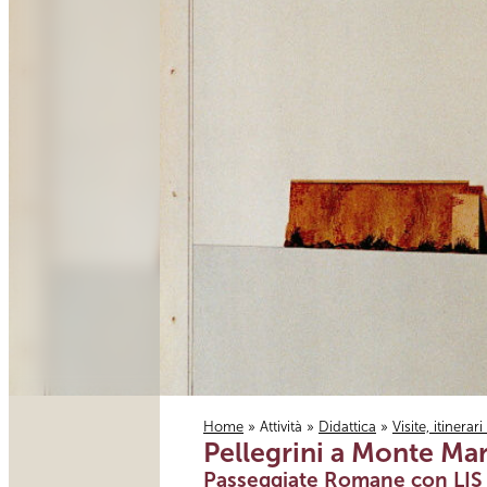
Home
»
Attività
»
Didattica
»
Visite, itinerar
Pellegrini a Monte Mar
Tu sei qui
Passeggiate Romane con LIS