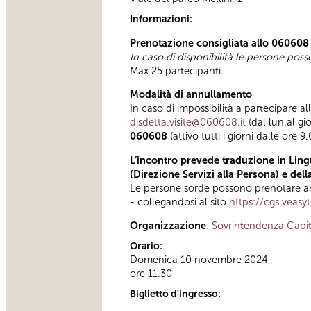
Informazioni:
Prenotazione consigliata allo 060608
In caso di disponibilità le persone pos
Max 25 partecipanti.
Modalità di annullamento
In caso di impossibilità a partecipare al
disdetta.visite@060608.it
(dal lun.al gi
060608
(attivo tutti i giorni dalle ore 9
L’incontro prevede traduzione in Lingu
(Direzione Servizi alla Persona) e del
Le persone sorde possono prenotare anc
-
collegandosi al sito
https://cgs.veasy
Organizzazione
:
Sovrintendenza Capit
Orario:
Domenica 10 novembre 2024
ore 11.30
Biglietto d'ingresso: