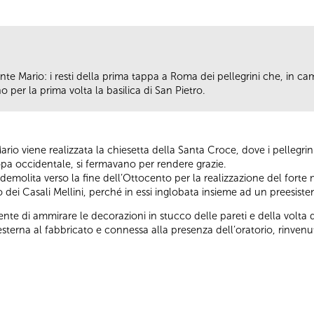
te Mario: i resti della prima tappa a Roma dei pellegrini che, in ca
 per la prima volta la basilica di San Pietro.
io viene realizzata la chiesetta della Santa Croce, dove i pellegrini
opa occidentale, si fermavano per rendere grazie.
 demolita verso la fine dell’Ottocento per la realizzazione del forte 
no dei Casali Mellini, perché in essi inglobata insieme ad un preesist
ente di ammirare le decorazioni in stucco delle pareti e della volta
esterna al fabbricato e connessa alla presenza dell’oratorio, rinvenut