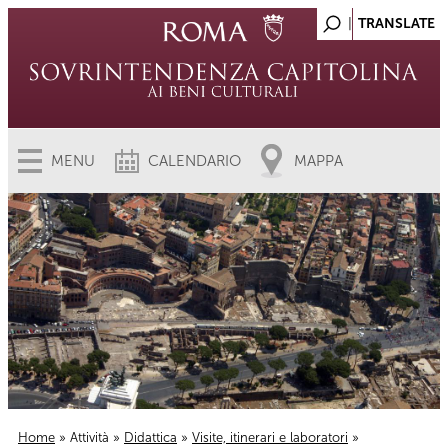
MENU
CALENDARIO
MAPPA
Home
»
Attività
»
Didattica
»
Visite, itinerari e laboratori
»