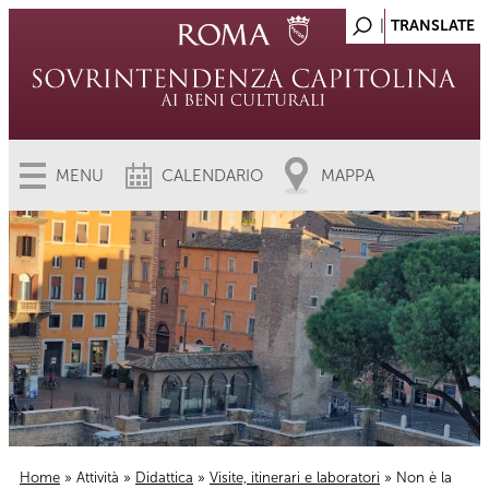
MENU
CALENDARIO
MAPPA
Home
»
Attività
»
Didattica
»
Visite, itinerari e laboratori
» Non è la