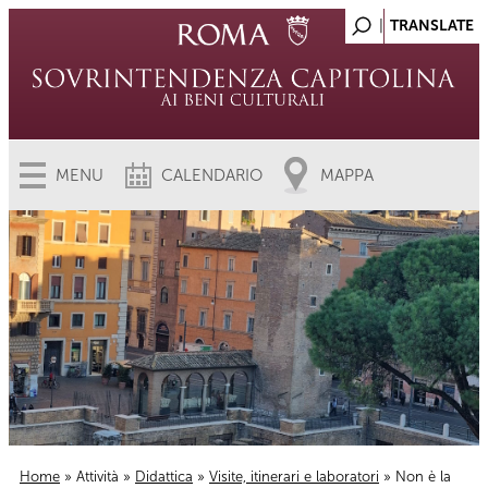
MENU
CALENDARIO
MAPPA
Home
»
Attività
»
Didattica
»
Visite, itinerari e laboratori
» Non è la