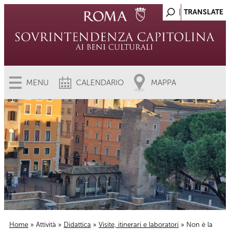
MENU
CALENDARIO
MAPPA
Home
»
Attività
»
Didattica
»
Visite, itinerari e laboratori
» Non è la