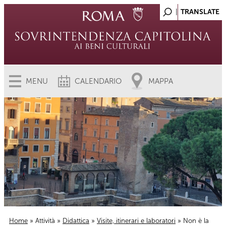
MENU
CALENDARIO
MAPPA
Home
»
Attività
»
Didattica
»
Visite, itinerari e laboratori
» Non è la