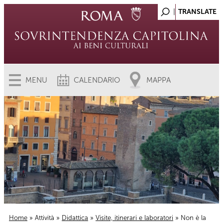
MENU
CALENDARIO
MAPPA
Home
»
Attività
»
Didattica
»
Visite, itinerari e laboratori
» Non è la