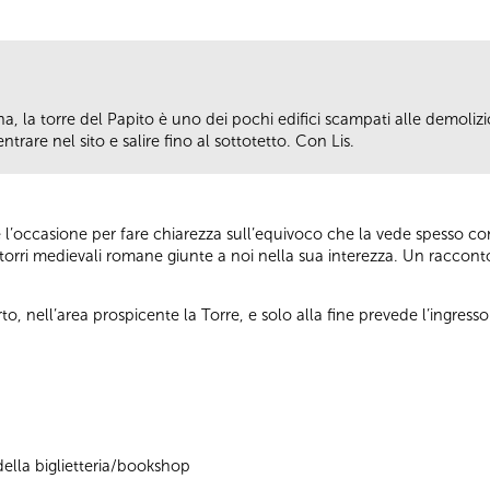
a, la torre del Papito è uno dei pochi edifici scampati alle demolizi
trare nel sito e salire fino al sottotetto. Con Lis.
sce l’occasione per fare chiarezza sull’equivoco che la vede spesso c
torri medievali romane giunte a noi nella sua interezza. Un racconto 
rto, nell’area prospicente la Torre, e solo alla fine prevede l’ingresso 
ella biglietteria/bookshop