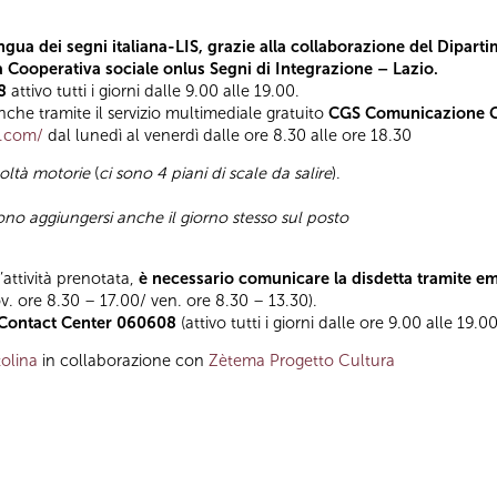
ngua dei segni italiana-LIS, grazie alla collaborazione del Diparti
la Cooperativa sociale onlus Segni di Integrazione – Lazio.
8
attivo tutti i giorni dalle 9.00 alle 19.00.
he tramite il servizio multimediale gratuito
CGS Comunicazione Gl
t.com/
dal lunedì al venerdì dalle ore 8.30 alle ore 18.30
coltà motorie
(
ci sono 4 piani di scale da salire
).
sono aggiungersi anche il giorno stesso sul posto
l’attività prenotata,
è necessario comunicare la disdetta tramite e
ov. ore 8.30 – 17.00/ ven. ore 8.30 – 13.30).
Contact Center 060608
(attivo tutti i giorni dalle ore 9.00 alle 19.00
olina
in collaborazione con
Zètema Progetto Cultura