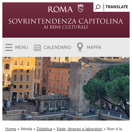
MENU
CALENDARIO
MAPPA
Home
»
Attività
»
Didattica
»
Visite, itinerari e laboratori
» Non è la