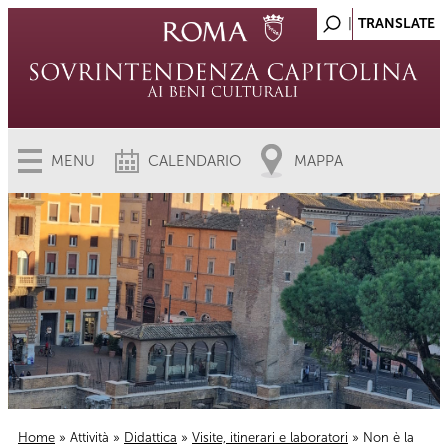
MENU
CALENDARIO
MAPPA
Home
»
Attività
»
Didattica
»
Visite, itinerari e laboratori
» Non è la