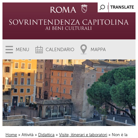
MENU
CALENDARIO
MAPPA
Home
»
Attività
»
Didattica
»
Visite, itinerari e laboratori
» Non è la