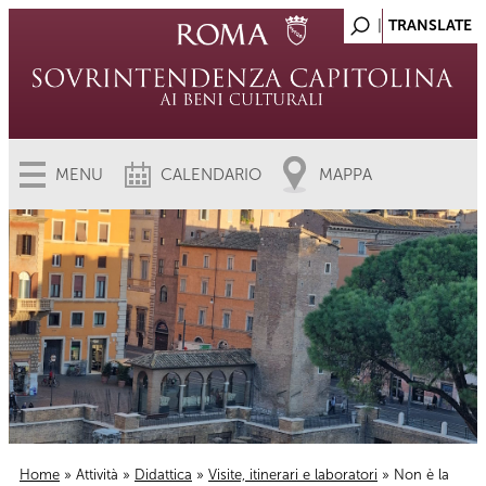
MENU
CALENDARIO
MAPPA
Home
»
Attività
»
Didattica
»
Visite, itinerari e laboratori
» Non è la